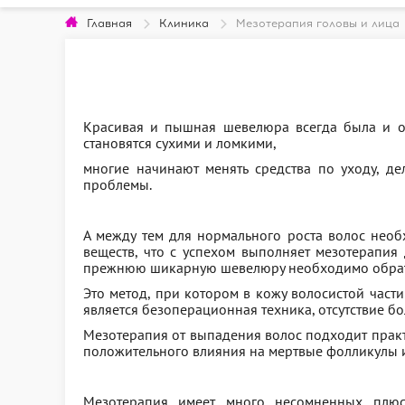
Главная
Клиника
Мезотерапия головы и лица
Красивая и пышная шевелюра всегда была и ос
становятся сухими и ломкими,
многие начинают менять средства по уходу, де
проблемы.
А между тем для нормального роста волос необ
веществ, что с успехом выполняет мезотерапия
прежнюю шикарную шевелюру необходимо обрати
Это метод, при котором в кожу волосистой час
является безоперационная техника, отсутствие б
Мезотерапия от выпадения волос подходит практи
положительного влияния на мертвые фолликулы 
Мезотерапия имеет много несомненных плюс