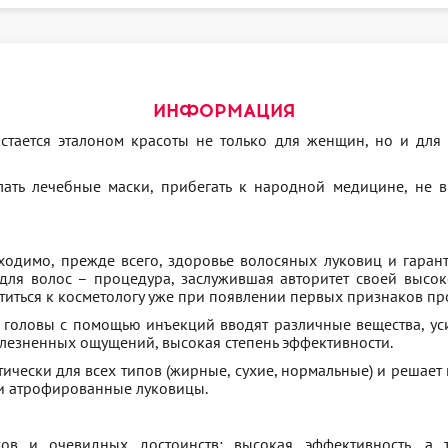
ИНФОРМАЦИЯ
тается эталоном красоты не только для женщин, но и для м
лать лечебные маски, прибегать к народной медицине, не 
ходимо, прежде всего, здоровье волосяных луковиц и гаран
 для волос – процедура, заслужившая авторитет своей высо
ться к косметологу уже при появлении первых признаков пр
ти головы с помощью инъекций вводят различные вещества, у
олезненных ощущений, высокая степень эффективности.
чески для всех типов (жирные, сухие, нормальные) и решает
и атрофированные луковицы.
ов и очевидных достоинств: высокая эффективность, а 