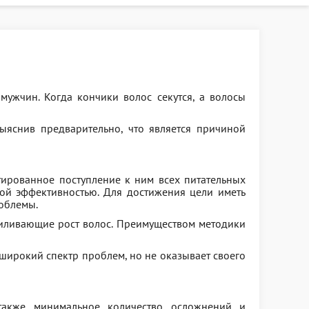
ужчин. Когда кончики волос секутся, а волосы
выяснив предварительно, что является причиной
тированное поступление к ним всех питательных
кой эффективностью. Для достижения цели иметь
облемы.
силивающие рост волос. Преимуществом методики
 широкий спектр проблем, но не оказывает своего
также минимальное количество осложнений и