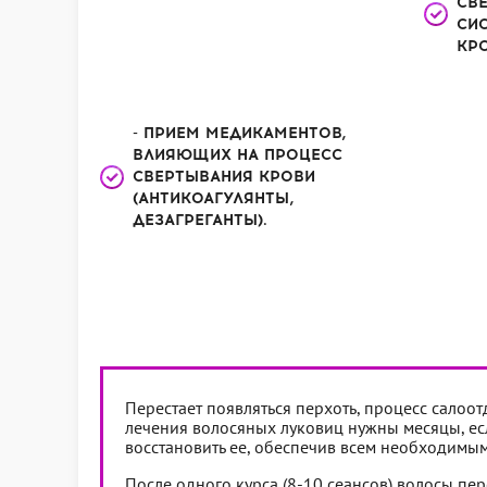
СВ
СИ
КРО
- ПРИЕМ МЕДИКАМЕНТОВ,
ВЛИЯЮЩИХ НА ПРОЦЕСС
СВЕРТЫВАНИЯ КРОВИ
(АНТИКОАГУЛЯНТЫ,
ДЕЗАГРЕГАНТЫ).
Перестает появляться перхоть, процесс салоот
лечения волосяных луковиц нужны месяцы, есл
восстановить ее, обеспечив всем необходимым
После одного курса (8-10 сеансов) волосы пе