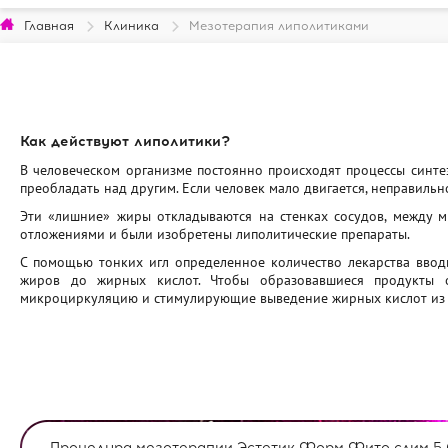
Главная
Клиника
Мезотерапия липолитиками
Как действуют липолитики?
В человеческом организме постоянно происходят процессы синтез
преобладать над другим. Если человек мало двигается, неправильн
Эти «лишние» жиры откладываются на стенках сосудов, между 
отложениями и были изобретены липолитические препараты.
С помощью тонких игл определенное количество лекарства вводи
жиров до жирных кислот. Чтобы образовавшиеся продукты о
микроциркуляцию и стимулирующие выведение жирных кислот из 
Процедура мезотерапии Эстетик Форм Фито слим 5,0