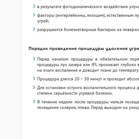
в результате фотодинамического воздействия улуч
факторы (интерлейкины, лизоцим), естественным п
угрей;
разрушаются болезнетворные бактерии на поверхн
Порядок проведения процедуры удаления угр
Перед началом процедуры в обязательном поряд
процедуры луч лазера или IPL проникает глубоко
на очаги воспаления и доводит ткани до температу
Процедура длится 20 – 30 минут и проходит абсол
Для остановки острого воспалительного процесса д
степени серьёзности угревой болезни.
В течение недели после процедуры нельзя посеща
посещение солярия, пляжа. Перед выходом на улиц