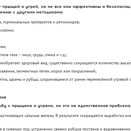
т прыщей и угрей, но не все они эффективны и безопасны
ению с другими методиками:
в, гормональных препаратов и ретиноидов;
болезни;
ожи;
в тела – лицо, грудь, спина и т.д.;
приобретает здоровый вид, существенно сокращается количество высы
ажения, пигментных пятен, корок или покраснений;
тна, шрамы и рубцы, сохранившиеся от ранее перенесённой угревой 
пия
бу с прыщами и угрями, но это не единственная проблема
 выстилающих сальные железы. В результате сокращается выработка ко
 в сужении пор, устранении свежих рубцов постакне и выравнивании