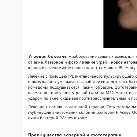
– заболевание сальных желез, для
Угревая болезнь
от акне. Лазерное и фото лечение угрей– новое направ
клинике лечение акне происходит с помощью IPL-модул
Лечение с помощью IPL (интенсивного пульсирующего св
и вынужденно уменьшает выработку кожного сала. Бакт
комедоны подсушиваются. Таким образом, фототерапи
возможности лечения угревой сыпи на M22 может испо
ударом по акне, оказывая противовоспалительный и пр
Лечение с помощью лазерной терапии. Суть метода ла
глубину для уничтожения колоний бактерий P. Acnes. 
очаги бактерий Р.Acnes в коже
Преимущества лазерной и фототерапии: