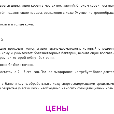
шается циркуляция крови в местах воспалений. С током крови поступ
утём подавляющие процесс воспаления в коже. Улучшение кровообращ
ости и в толще кожи.
ей
ке проходит консультация врача-дерматолога, который определи
 в кожу и уничтожает болезнетворные бактерии, вызывающие воспале
ры, при которой гибнут бактерии.
ютно безболезненно.
остаточно 2 – 3 сеансов. Полное выздоровление требует более длите
ть баню и сауну, обрабатывать кожу спиртосодержащими средствам
у открытые участки кожи необходимо наносить солнцезащитный крем 
ЦЕНЫ