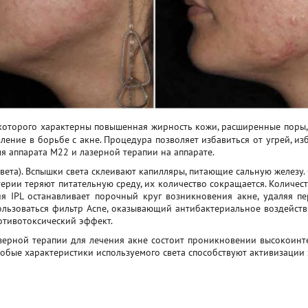
 которого характерны повышенная жирность кожи, расширенные поры,
ление в борьбе с акне. Процедура позволяет избавиться от угрей, и
я аппарата М22 и лазерной терапии на аппарате.
ета). Вспышки света склеивают капилляры, питающие сальную железу. 
ерии теряют питательную среду, их количество сокращается. Количе
я IPL останавливает порочный круг возникновения акне, удаляя пе
льзоваться фильтр Acne, оказывающий антибактериальное воздейств
отивотоксический эффект.
зерной терапии для лечения акне состоит проникновении высокоинт
Особые характеристики используемого света способствуют активизаци