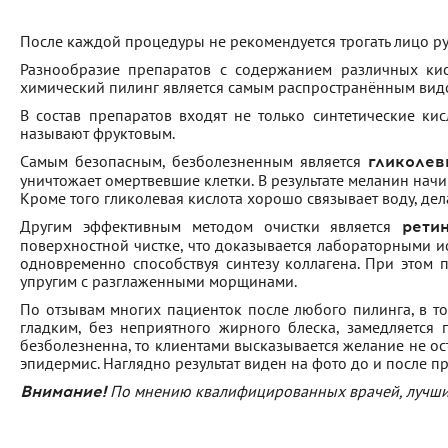
После каждой процедуры не рекомендуется трогать лицо ру
Разнообразие препаратов с содержанием различных кис
химический пилинг является самым распространённым видо
В состав препаратов входят не только синтетические ки
называют фруктовым.
Самым безопасным, безболезненным является
гликолев
уничтожает омертвевшие клетки. В результате меланин начи
Кроме того гликолевая кислота хорошо связывает воду, дел
Другим эффективным методом очистки является
рети
поверхностной чистке, что доказывается лабораторными ис
одновременно способствуя синтезу коллагена. При этом
упругим с разглаженными морщинами.
По отзывам многих пациенток после любого пилинга, в то
гладким, без неприятного жирного блеска, замедляется 
безболезненна, то клиентами высказывается желание не ос
эпидермис. Наглядно результат виден на фото до и после п
По мнению квалифицированных врачей, лучшим 
Внимание!